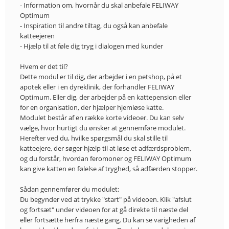
FRANCE
- Information om, hvornår du skal anbefale FELIWAY
Optimum
- Inspiration til andre tiltag, du også kan anbefale
NETHERLANDS
katteejeren
- Hjælp til at føle dig tryg i dialogen med kunder
HUNGARY
Hvem er det til?
Dette modul er til dig, der arbejder i en petshop, på et
POLSKA
apotek eller i en dyreklinik, der forhandler FELIWAY
Optimum. Eller dig, der arbejder på en kattepension eller
for en organisation, der hjælper hjemløse katte.
LOGIN
Modulet består af en række korte videoer. Du kan selv
vælge, hvor hurtigt du ønsker at gennemføre modulet.
Herefter ved du, hvilke spørgsmål du skal stille til
katteejere, der søger hjælp til at løse et adfærdsproblem,
og du forstår, hvordan feromoner og FELIWAY Optimum
kan give katten en følelse af tryghed, så adfærden stopper.
Sådan gennemfører du modulet:
Du begynder ved at trykke "start" på videoen. Klik "afslut
og fortsæt" under videoen for at gå direkte til næste del
eller fortsætte herfra næste gang. Du kan se varigheden af