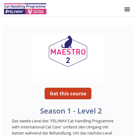
HOME
INFO
SPAIN
UK
GERMANY
Get this course
SWEDEN
Season 1 - Level 2
DENMARK
Das zweite Level des "FELIWAY Cat Handling Programme
with International Cat Care" umfasst den Umgang mit
Katzen während der Behandlung. Um das nächste Level